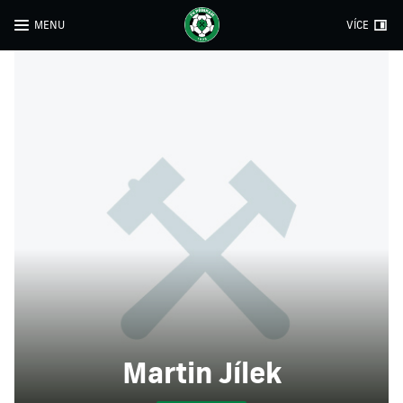
MENU
VÍCE
Martin Jílek