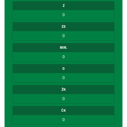
Z
0
ZS
0
MIN.
0
G
0
ŽK
0
ČK
0