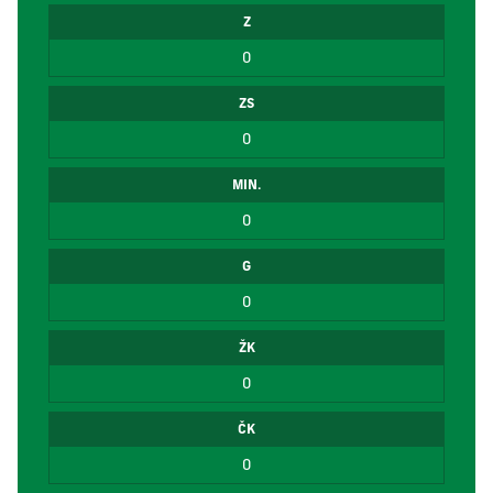
Z
0
ZS
0
MIN.
0
G
0
ŽK
0
ČK
0