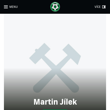
MENU
VÍCE
Martin Jílek