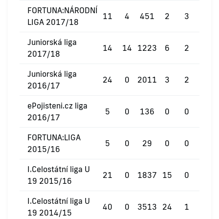
FORTUNA:NÁRODNÍ
11
4
451
2
3
0
LIGA 2017/18
Juniorská liga
14
14
1223
6
2
0
2017/18
Juniorská liga
24
0
2011
3
2
0
2016/17
ePojisteni.cz liga
5
0
136
0
0
0
2016/17
FORTUNA:LIGA
5
0
29
0
0
0
2015/16
I.Celostátní liga U
21
0
1837
15
0
0
19 2015/16
I.Celostátní liga U
40
0
3513
24
1
0
19 2014/15