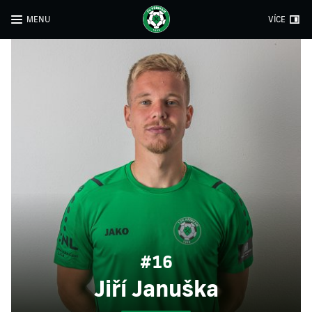
MENU
VÍCE
#16
Jiří Januška