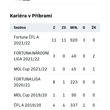
Kariéra v Příbrami
Sezóna
Z
ZS
MIN.
G
ŽK
ČK
Fortuna ČFL A
11
11
920
3
0
0
2021/22
FORTUNA:NÁRODNÍ
3
0
40
0
2
0
LIGA 2021/22
MOL Cup 2021/22
1
0
45
0
1
0
FORTUNA:LIGA
8
1
223
0
0
0
2020/21
MOL Cup 2019/20
1
1
90
0
0
0
ČFL A 2019/20
4
4
337
1
0
0