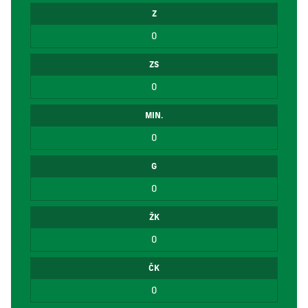
Z
0
ZS
0
MIN.
0
G
0
ŽK
0
ČK
0