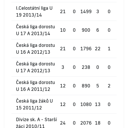
I.Celostátní liga U
21
0
1499
3
0
0
19 2013/14
Česká liga dorostu
10
0
900
6
0
0
U 17 A 2013/14
Česká liga dorostu
21
0
1796
22
1
0
U 16 A 2012/13
Česká liga dorostu
3
0
238
0
0
0
U 17 A 2012/13
Česká liga dorostu
12
0
890
5
2
0
U 16 A 2011/12
Česká liga žáků U
12
0
1080
13
0
0
15 2011/12
Divize sk. A - Starší
24
0
2076
18
0
1
žáci 2010/11