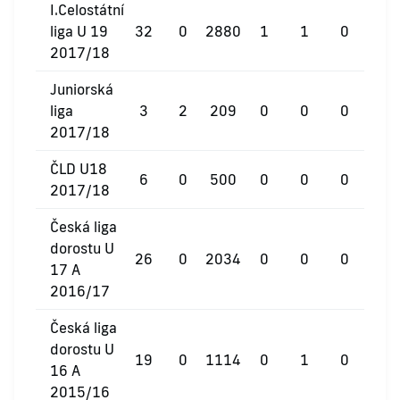
I.Celostátní
liga U 19
32
0
2880
1
1
0
2017/18
Juniorská
liga
3
2
209
0
0
0
2017/18
ČLD U18
6
0
500
0
0
0
2017/18
Česká liga
dorostu U
26
0
2034
0
0
0
17 A
2016/17
Česká liga
dorostu U
19
0
1114
0
1
0
16 A
2015/16