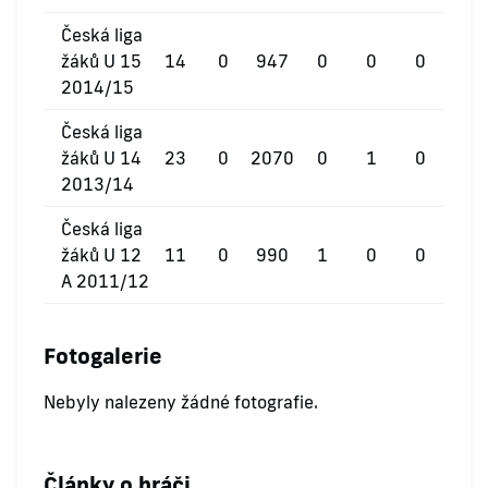
Česká liga
žáků U 15
14
0
947
0
0
0
2014/15
Česká liga
žáků U 14
23
0
2070
0
1
0
2013/14
Česká liga
žáků U 12
11
0
990
1
0
0
A 2011/12
Fotogalerie
Nebyly nalezeny žádné fotografie.
Články o hráči