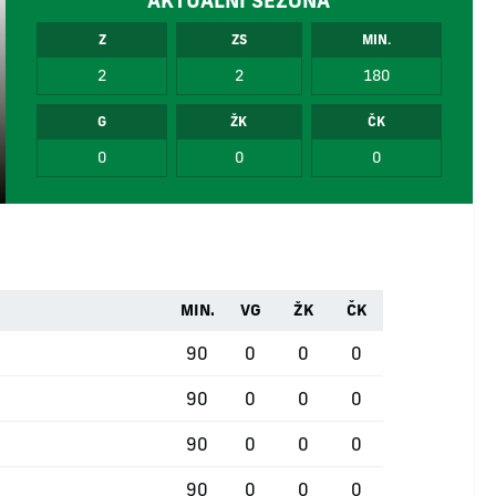
AKTUÁLNÍ SEZÓNA
Z
ZS
MIN.
2
2
180
G
ŽK
ČK
0
0
0
MIN.
VG
ŽK
ČK
90
0
0
0
90
0
0
0
90
0
0
0
90
0
0
0