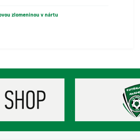
vovou zlomeninou v nártu