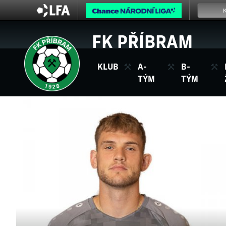
FK PŘÍBRAM
KLUB
A-
B-
TÝM
TÝM