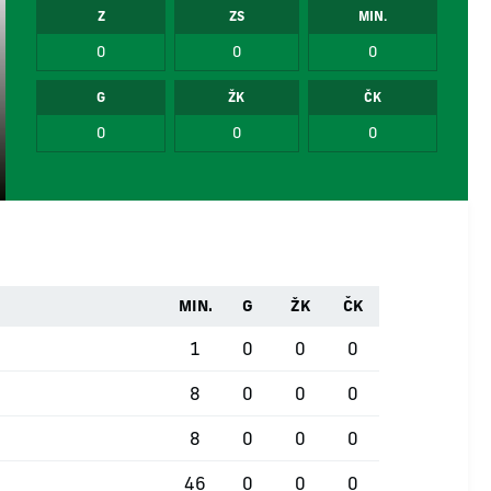
Z
ZS
MIN.
0
0
0
G
ŽK
ČK
0
0
0
MIN.
G
ŽK
ČK
1
0
0
0
8
0
0
0
8
0
0
0
46
0
0
0