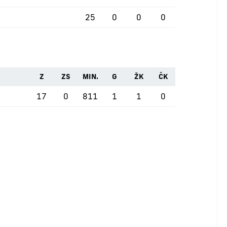
25
0
0
0
Z
ZS
MIN.
G
ŽK
ČK
17
0
811
1
1
0