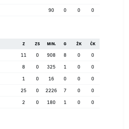
90
0
0
0
Z
ZS
MIN.
G
ŽK
ČK
11
0
908
8
0
0
8
0
325
1
0
0
1
0
16
0
0
0
25
0
2226
7
0
0
2
0
180
1
0
0