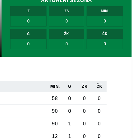
AKTUÁLNÍ SEZÓNA
Z
ZS
MIN.
0
0
0
G
ŽK
ČK
0
0
0
MIN.
G
ŽK
ČK
58
0
0
0
90
0
0
0
90
1
0
0
12
1
0
0