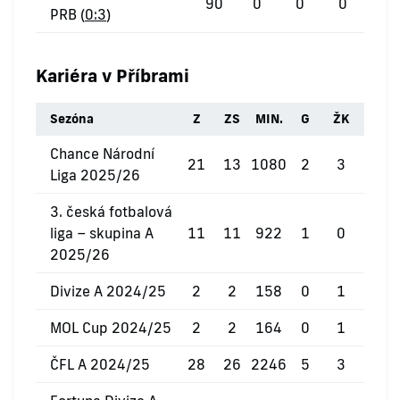
90
0
0
0
PRB (
0:3
)
Kariéra v Příbrami
Sezóna
Z
ZS
MIN.
G
ŽK
ČK
Chance Národní
21
13
1080
2
3
0
Liga 2025/26
3. česká fotbalová
liga – skupina A
11
11
922
1
0
0
2025/26
Divize A 2024/25
2
2
158
0
1
0
MOL Cup 2024/25
2
2
164
0
1
0
ČFL A 2024/25
28
26
2246
5
3
0