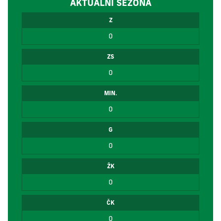
AKTUÁLNÍ SEZÓNA
Z
0
ZS
0
MIN.
0
G
0
ŽK
0
ČK
0