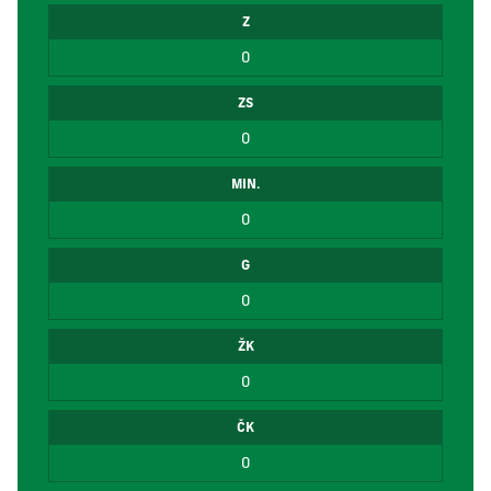
Z
0
ZS
0
MIN.
0
G
0
ŽK
0
ČK
0