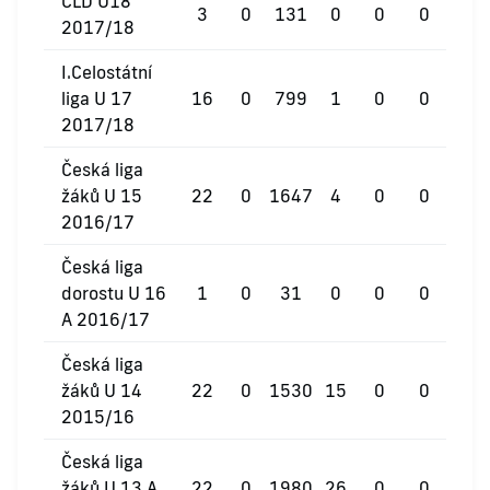
ČLD U18
3
0
131
0
0
0
2017/18
I.Celostátní
liga U 17
16
0
799
1
0
0
2017/18
Česká liga
žáků U 15
22
0
1647
4
0
0
2016/17
Česká liga
dorostu U 16
1
0
31
0
0
0
A 2016/17
Česká liga
žáků U 14
22
0
1530
15
0
0
2015/16
Česká liga
žáků U 13 A
22
0
1980
26
0
0