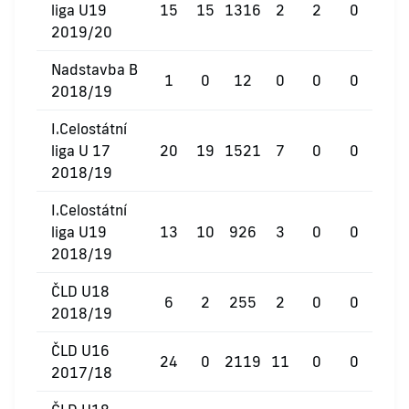
liga U19
15
15
1316
2
2
0
2019/20
Nadstavba B
1
0
12
0
0
0
2018/19
I.Celostátní
liga U 17
20
19
1521
7
0
0
2018/19
I.Celostátní
liga U19
13
10
926
3
0
0
2018/19
ČLD U18
6
2
255
2
0
0
2018/19
ČLD U16
24
0
2119
11
0
0
2017/18