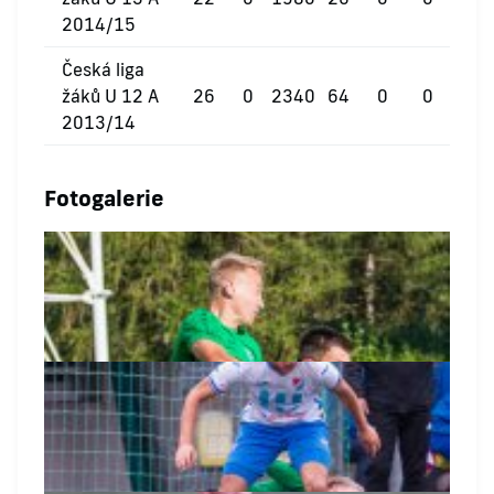
2014/15
Česká liga
žáků U 12 A
26
0
2340
64
0
0
2013/14
Fotogalerie