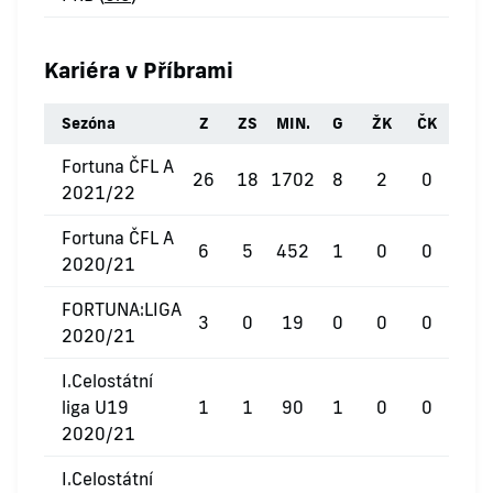
Kariéra v Příbrami
Sezóna
Z
ZS
MIN.
G
ŽK
ČK
Fortuna ČFL A
26
18
1702
8
2
0
2021/22
Fortuna ČFL A
6
5
452
1
0
0
2020/21
FORTUNA:LIGA
3
0
19
0
0
0
2020/21
I.Celostátní
liga U19
1
1
90
1
0
0
2020/21
I.Celostátní