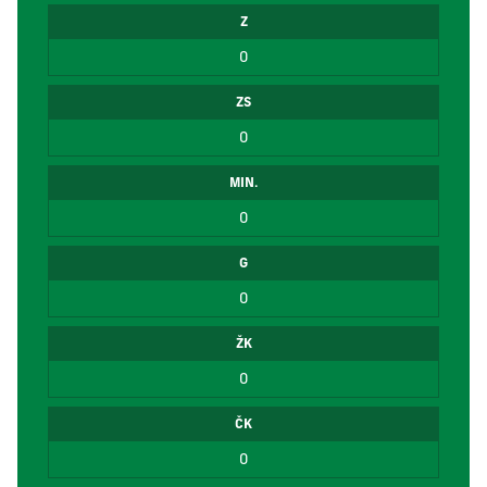
Z
0
ZS
0
MIN.
0
G
0
ŽK
0
ČK
0