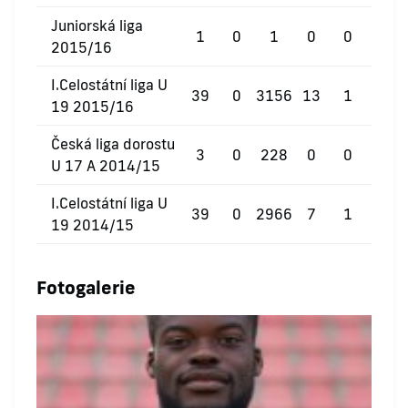
Juniorská liga
1
0
1
0
0
0
2015/16
I.Celostátní liga U
39
0
3156
13
1
0
19 2015/16
Česká liga dorostu
3
0
228
0
0
0
U 17 A 2014/15
I.Celostátní liga U
39
0
2966
7
1
1
19 2014/15
Fotogalerie