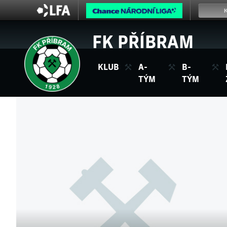
FK PŘÍBRAM
KLUB
A-
B-
TÝM
TÝM