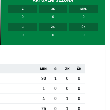
AKTUÁLNÍ SEZÓNA
Z
ZS
MIN.
0
0
0
G
ŽK
ČK
0
0
0
MIN.
G
ŽK
ČK
90
1
0
0
1
0
0
0
4
0
1
0
75
0
1
0