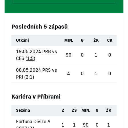
Posledních 5 zápasů
Utkání
MIN.
G
ŽK
ČK
19.05.2024 PRB vs
90
0
1
0
CES (
1:5
)
08.05.2024 PRS vs
4
0
1
0
PRI (
2:1
)
Kariéra v Příbrami
Sezóna
Z
ZS
MIN.
G
ŽK
ČK
Fortuna Divize A
1
1
90
0
1
0