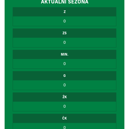
AKTUÁLNÍ SEZÓNA
Z
0
ZS
0
MIN.
0
G
0
ŽK
0
ČK
0