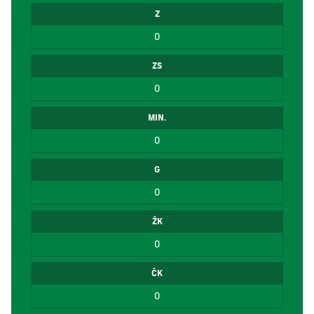
Z
0
ZS
0
MIN.
0
G
0
ŽK
0
ČK
0