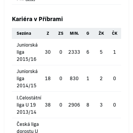
Kariéra v Příbrami
Sezóna
Z
ZS
MIN.
G
ŽK
ČK
Juniorská
liga
30
0
2333
6
5
1
2015/16
Juniorská
liga
18
0
830
1
2
0
2014/15
I.Celostátní
liga U 19
38
0
2906
8
3
0
2013/14
Česká liga
dorostu U