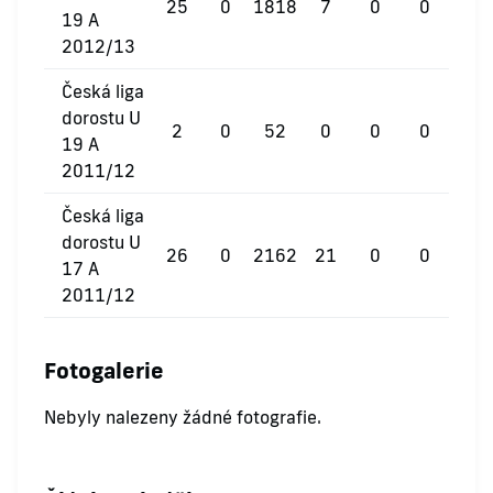
25
0
1818
7
0
0
19 A
2012/13
Česká liga
dorostu U
2
0
52
0
0
0
19 A
2011/12
Česká liga
dorostu U
26
0
2162
21
0
0
17 A
2011/12
Fotogalerie
Nebyly nalezeny žádné fotografie.