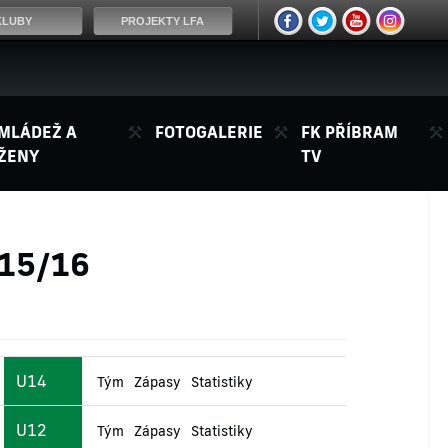
KLUBY
PROJEKTY LFA
MLÁDEŽ A
FOTOGALERIE
FK PŘÍBRAM
ŽENY
TV
015/16
U14
Tým
Zápasy
Statistiky
U12
Tým
Zápasy
Statistiky