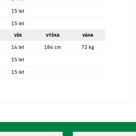
15 let
15 let
VĚK
VÝŠKA
VÁHA
14 let
184 cm
72 kg
15 let
15 let