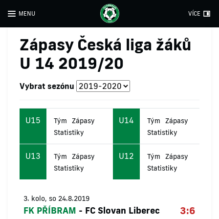
MENU
VÍCE
Zápasy Česká liga žáků
U 14 2019/20
Vybrat sezónu
U15
U14
Tým
Zápasy
Tým
Zápasy
Statistiky
Statistiky
U13
U12
Tým
Zápasy
Tým
Zápasy
Statistiky
Statistiky
3. kolo, so 24.8.2019
3:6
FK PŘÍBRAM
-
FC Slovan Liberec