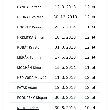
12. 3. 2013
12 let
ČANDA Vojtěch
30. 12. 2013
12 let
DVOŘÁK Vojtěch
23. 5. 2014
11 let
HOOKER Dennis
18. 1. 2013
12 let
HRDLIČKA Šimon
31. 3. 2013
12 let
KUBÁT Kryštof
17. 5. 2013
12 let
MĚRÁK Tommy
14. 6. 2014
11 let
MOCHÁN Šimon
11. 3. 2013
12 let
NEPIVODA Matyáš
19. 3. 2013
12 let
PATÁK Adám
30. 3. 2013
12 let
PODLIPSKÝ Štěpán
30. 8. 2015
10 let
ŘEHOŘ Adam