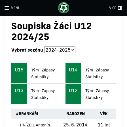
MENU
VÍCE
Soupiska Žáci U12
2024/25
Vybrat sezónu
U15
U14
Tým
Zápasy
Tým
Zápasy
Statistiky
Statistiky
U13
U12
Tým
Zápasy
Tým
Zápasy
Statistiky
Statistiky
#
BRANKÁŘI
NAROZEN
VĚK
25. 6. 2014
11 let
HNÍZDIL Antonín