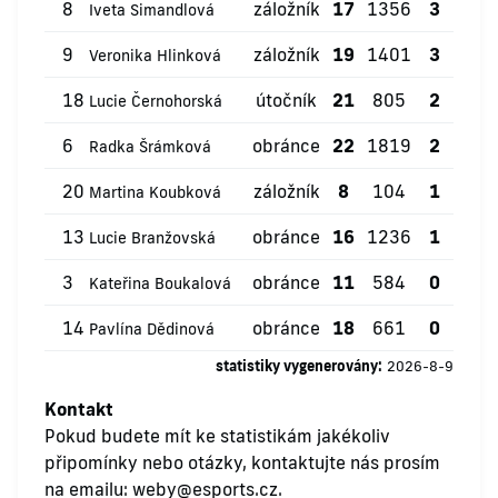
8
záložník
17
1356
3
0
Iveta Simandlová
9
záložník
19
1401
3
1
Veronika Hlinková
18
útočník
21
805
2
0
Lucie Černohorská
6
obránce
22
1819
2
1
Radka Šrámková
20
záložník
8
104
1
0
Martina Koubková
13
obránce
16
1236
1
0
Lucie Branžovská
3
obránce
11
584
0
1
Kateřina Boukalová
14
obránce
18
661
0
0
Pavlína Dědinová
statistiky vygenerovány:
2026-8-9
Kontakt
Pokud budete mít ke statistikám jakékoliv
připomínky nebo otázky, kontaktujte nás prosím
na emailu:
weby@esports.cz
.