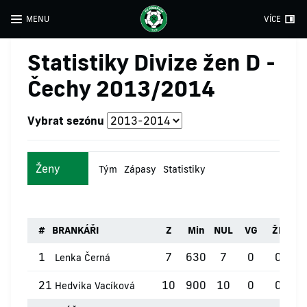
MENU
VÍCE
Statistiky Divize žen D -
Čechy 2013/2014
Vybrat sezónu
Ženy
Tým
Zápasy
Statistiky
#
BRANKÁŘI
Z
Min
NUL
VG
ŽK
Č
1
7
630
7
0
0
Lenka Černá
21
10
900
10
0
0
Hedvika Vacíková