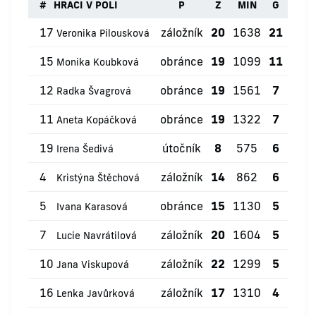
#
HRÁČI V POLI
P
Z
MIN
G
ŽK
17
záložník
20
1638
21
2
Veronika Pilousková
15
obránce
19
1099
11
0
Monika Koubková
12
obránce
19
1561
7
0
Radka Švagrová
11
obránce
19
1322
7
0
Aneta Kopáčková
19
útočník
8
575
6
2
Irena Šedivá
4
záložník
14
862
6
0
Kristýna Štěchová
5
obránce
15
1130
5
1
Ivana Karasová
7
záložník
20
1604
5
2
Lucie Navrátilová
10
záložník
22
1299
5
1
Jana Viskupová
16
záložník
17
1310
4
0
Lenka Javůrková