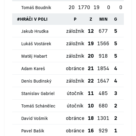
20
1770
19
0
0
1
Tomáš Boudník
#
HRÁČI V POLI
P
Z
MIN
G
ŽK
záložník
12
677
5
0
Jakub Hrudka
záložník
19
1566
5
1
Lukáš Vostárek
záložník
20
918
5
0
Matěj Habart
obránce
21
1854
4
2
Adam Kareš
záložník
22
1647
4
0
Denis Budínský
útočník
11
485
3
0
Stanislav Gabriel
útočník
10
680
2
0
Tomáš Schánělec
obránce
18
1301
2
1
David Vošmik
obránce
16
929
1
1
Pavel Bašík