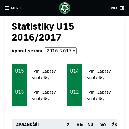
MENU
VÍCE
Statistiky U15
2016/2017
Vybrat sezónu
U15
U14
Tým
Zápasy
Tým
Zápasy
Statistiky
Statistiky
U13
U12
Tým
Zápasy
Tým
Zápasy
Statistiky
Statistiky
#
BRANKÁŘI
Z
Min
NUL
VG
ŽK
ČK