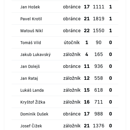
obránce
17
1111
1
1
Jan Hošek
obránce
21
1819
1
1
Pavel Krotil
obránce
22
1550
1
1
Matouš Nikl
útočník
1
90
0
0
Tomáš Vild
záložník
4
165
0
0
Jakub Lukavský
obránce
11
936
0
2
Jan Dolejš
záložník
12
558
0
0
Jan Rataj
záložník
15
618
0
0
Lukáš Landa
záložník
16
711
0
0
Kryštof Žižka
obránce
17
988
0
2
Dominik Dušek
záložník
21
1376
0
0
Josef Čížek