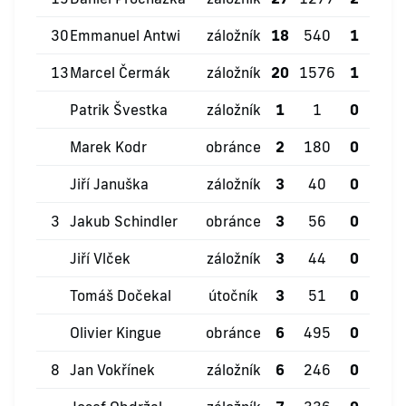
30
Emmanuel Antwi
záložník
18
540
1
1
13
Marcel Čermák
záložník
20
1576
1
3
Patrik Švestka
záložník
1
1
0
0
Marek Kodr
obránce
2
180
0
0
Jiří Januška
záložník
3
40
0
2
3
Jakub Schindler
obránce
3
56
0
0
Jiří Vlček
záložník
3
44
0
0
Tomáš Dočekal
útočník
3
51
0
0
Olivier Kingue
obránce
6
495
0
1
8
Jan Vokřínek
záložník
6
246
0
0