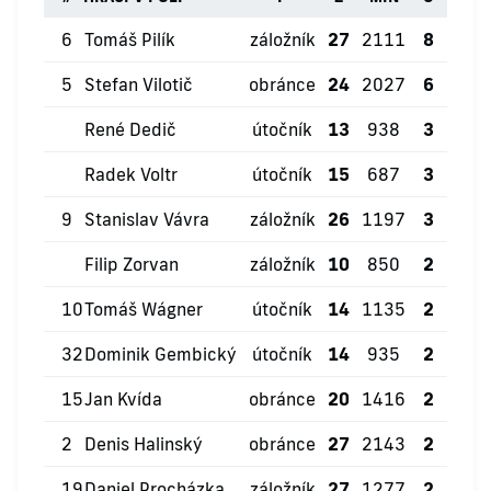
6
Tomáš Pilík
záložník
27
2111
8
9
5
Stefan Vilotič
obránce
24
2027
6
8
René Dedič
útočník
13
938
3
3
Radek Voltr
útočník
15
687
3
1
9
Stanislav Vávra
záložník
26
1197
3
2
Filip Zorvan
záložník
10
850
2
3
10
Tomáš Wágner
útočník
14
1135
2
3
32
Dominik Gembický
útočník
14
935
2
1
15
Jan Kvída
obránce
20
1416
2
3
2
Denis Halinský
obránce
27
2143
2
7
19
Daniel Procházka
záložník
27
1277
2
3