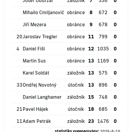
Josef Obdržal
záložník
7
336
0
2
Mihailo Cmiljanovič
obránce
8
672
0
1
Jiří Mezera
obránce
9
678
0
1
20
Jaroslav Tregler
obránce
11
799
0
6
4
Daniel Fišl
obránce
12
1035
0
1
Martin Sus
obránce
13
1169
0
6
Karel Soldát
záložník
13
575
0
5
33
Ondřej Novotný
útočník
13
896
0
3
Daniel Langhamer
záložník
15
748
0
1
21
Pavel Hájek
útočník
18
685
0
3
11
Adam Petrák
záložník
23
1476
0
2
statistiky vygenerovány:
2026-8-10