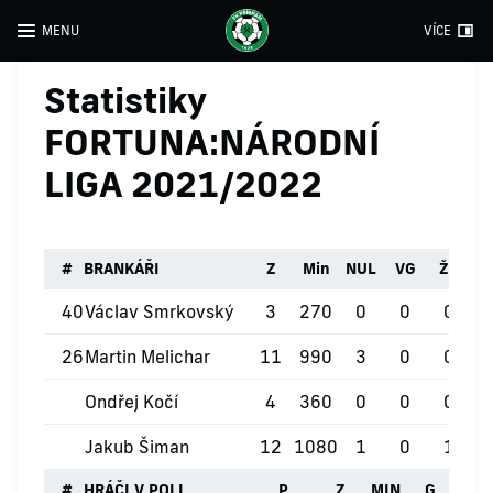
MENU
VÍCE
Statistiky
FORTUNA:NÁRODNÍ
LIGA 2021/2022
#
BRANKÁŘI
Z
Min
NUL
VG
ŽK
Č
40
Václav Smrkovský
3
270
0
0
0
26
Martin Melichar
11
990
3
0
0
Ondřej Kočí
4
360
0
0
0
Jakub Šiman
12
1080
1
0
1
#
HRÁČI V POLI
P
Z
MIN
G
ŽK