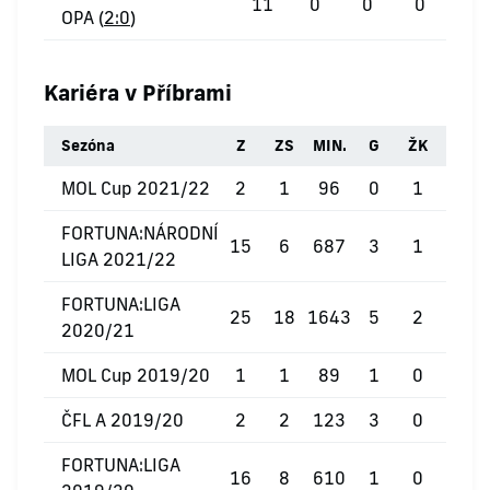
11
0
0
0
OPA (
2:0
)
Kariéra v Příbrami
Sezóna
Z
ZS
MIN.
G
ŽK
ČK
MOL Cup 2021/22
2
1
96
0
1
0
FORTUNA:NÁRODNÍ
15
6
687
3
1
0
LIGA 2021/22
FORTUNA:LIGA
25
18
1643
5
2
0
2020/21
MOL Cup 2019/20
1
1
89
1
0
0
ČFL A 2019/20
2
2
123
3
0
0
FORTUNA:LIGA
16
8
610
1
0
1