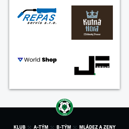
KLUB
A-TÝM
B-TÝM
MLÁDEZ A ZENY