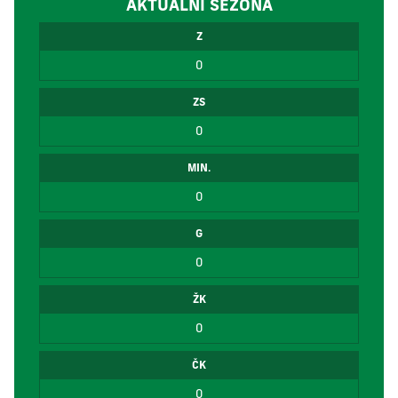
AKTUÁLNÍ SEZÓNA
Z
0
ZS
0
MIN.
0
G
0
ŽK
0
ČK
0