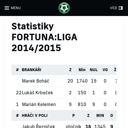
MENU
VÍCE
Statistiky
FORTUNA:LIGA
2014/2015
#
BRANKÁŘI
Z
Min
NUL
VG
ŽK
Č
Marek Boháč
20
1740
19
0
1
22
Lukáš Krbeček
2
150
1
0
0
1
Marián Kelemen
9
810
9
0
0
#
HRÁČI V POLI
P
Z
MIN
G
ŽK
Jakub Řezníček
útočník
16
1345
9
2