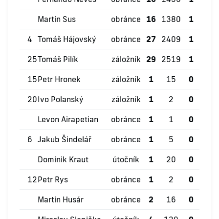
Martin Sus
obránce
16
1380
1
1
4
Tomáš Hájovský
obránce
27
2409
1
5
25
Tomáš Pilík
záložník
29
2519
1
5
15
Petr Hronek
záložník
1
15
0
0
20
Ivo Polanský
záložník
1
2
0
0
Levon Airapetian
obránce
1
1
0
0
6
Jakub Šindelář
obránce
1
5
0
0
Dominik Kraut
útočník
1
20
0
0
12
Petr Rys
obránce
1
2
0
0
Martin Husár
obránce
2
16
0
0