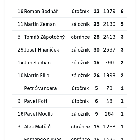
19
Roman Bednář
útočník
12
1079
6
1
11
Martin Zeman
záložník
25
2130
5
6
5
Tomáš Zápotočný
obránce
28
2413
3
3
29
Josef Hnaníček
záložník
30
2697
3
3
14
Jan Suchan
záložník
15
790
2
1
10
Martin Fillo
záložník
24
1998
2
3
Petr Švancara
útočník
5
73
1
0
9
Pavel Fořt
útočník
6
48
1
0
16
Pavel Moulis
záložník
9
264
1
0
3
Aleš Matějů
obránce
15
1258
1
3
Fernando Neves
obránce
16
1436
1
3