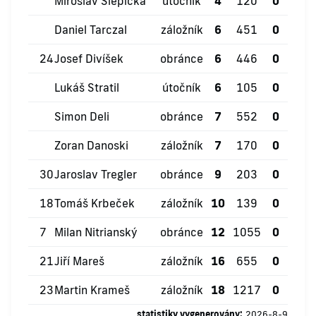
Miroslav Slepička
útočník
4
120
0
0
Daniel Tarczal
záložník
6
451
0
2
24
Josef Divíšek
obránce
6
446
0
1
Lukáš Stratil
útočník
6
105
0
0
Simon Deli
obránce
7
552
0
0
Zoran Danoski
záložník
7
170
0
0
30
Jaroslav Tregler
obránce
9
203
0
0
18
Tomáš Krbeček
záložník
10
139
0
1
7
Milan Nitrianský
obránce
12
1055
0
0
21
Jiří Mareš
záložník
16
655
0
2
23
Martin Krameš
záložník
18
1217
0
2
statistiky vygenerovány:
2026-8-9