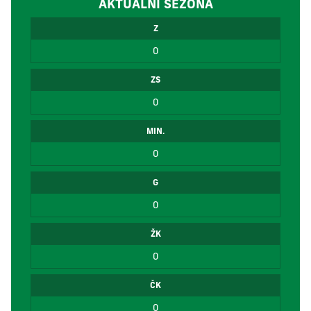
AKTUÁLNÍ SEZÓNA
Z
0
ZS
0
MIN.
0
G
0
ŽK
0
ČK
0