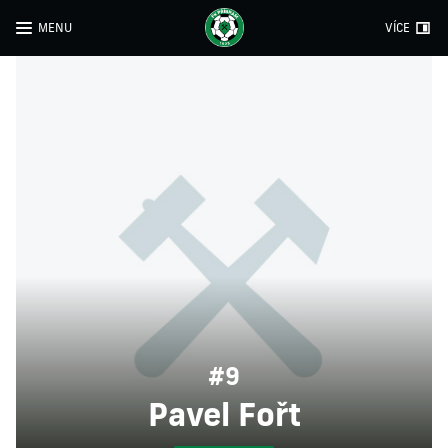
MENU
VÍCE
#9
Pavel Fořt