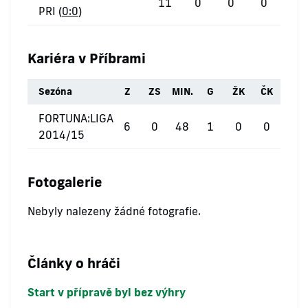
11
0
0
0
PRI (
0:0
)
Kariéra v Příbrami
Sezóna
Z
ZS
MIN.
G
ŽK
ČK
FORTUNA:LIGA
6
0
48
1
0
0
2014/15
Fotogalerie
Nebyly nalezeny žádné fotografie.
Články o hráči
Start v přípravě byl bez výhry