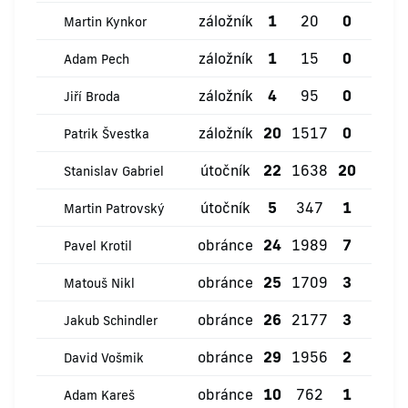
záložník
1
20
0
0
Martin Kynkor
záložník
1
15
0
0
Adam Pech
záložník
4
95
0
0
Jiří Broda
záložník
20
1517
0
4
Patrik Švestka
útočník
22
1638
20
2
Stanislav Gabriel
útočník
5
347
1
0
Martin Patrovský
obránce
24
1989
7
2
Pavel Krotil
obránce
25
1709
3
0
Matouš Nikl
obránce
26
2177
3
2
Jakub Schindler
obránce
29
1956
2
0
David Vošmik
obránce
10
762
1
0
Adam Kareš