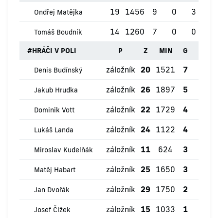
19
1456
9
0
3
0
Ondřej Matějka
14
1260
7
0
0
0
Tomáš Boudník
#
HRÁČI V POLI
P
Z
MIN
G
ŽK
záložník
20
1521
7
0
Denis Budínský
záložník
26
1897
5
2
Jakub Hrudka
záložník
22
1729
4
0
Dominik Vott
záložník
24
1122
4
0
Lukáš Landa
záložník
11
624
3
0
Miroslav Kudelňák
záložník
25
1650
3
4
Matěj Habart
záložník
29
1750
2
0
Jan Dvořák
záložník
15
1033
1
2
Josef Čížek