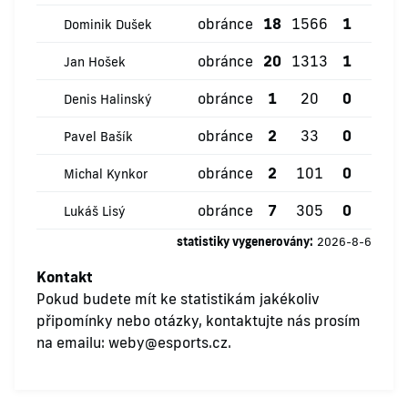
obránce
18
1566
1
3
Dominik Dušek
obránce
20
1313
1
0
Jan Hošek
obránce
1
20
0
0
Denis Halinský
obránce
2
33
0
0
Pavel Bašík
obránce
2
101
0
0
Michal Kynkor
obránce
7
305
0
0
Lukáš Lisý
statistiky vygenerovány:
2026-8-6
Kontakt
Pokud budete mít ke statistikám jakékoliv
připomínky nebo otázky, kontaktujte nás prosím
na emailu:
weby@esports.cz
.