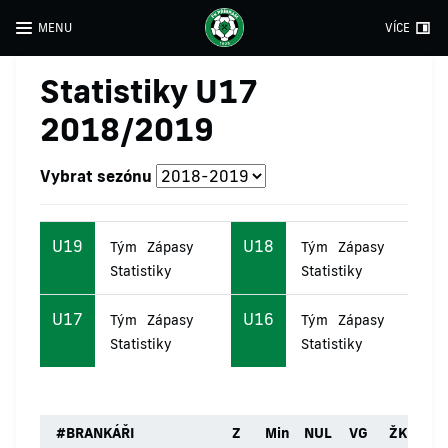
MENU
VÍCE
Statistiky U17
2018/2019
Vybrat sezónu
U19
U18
Tým
Zápasy
Tým
Zápasy
Statistiky
Statistiky
U17
U16
Tým
Zápasy
Tým
Zápasy
Statistiky
Statistiky
#
BRANKÁŘI
Z
Min
NUL
VG
ŽK
ČK