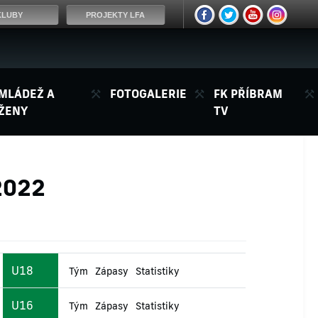
KLUBY
PROJEKTY LFA
MLÁDEŽ A
FOTOGALERIE
FK PŘÍBRAM
ŽENY
TV
2022
U18
Tým
Zápasy
Statistiky
U16
Tým
Zápasy
Statistiky