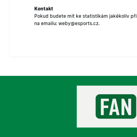
Kontakt
Pokud budete mít ke statistikám jakékoliv př
na emailu:
weby@esports.cz
.