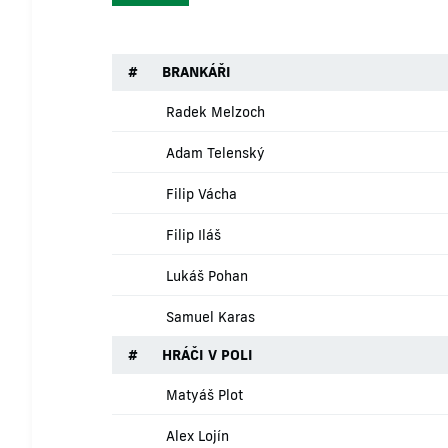
#
BRANKÁŘI
Radek Melzoch
Adam Telenský
Filip Vácha
Filip Iláš
Lukáš Pohan
Samuel Karas
#
HRÁČI V POLI
Matyáš Plot
Alex Lojín