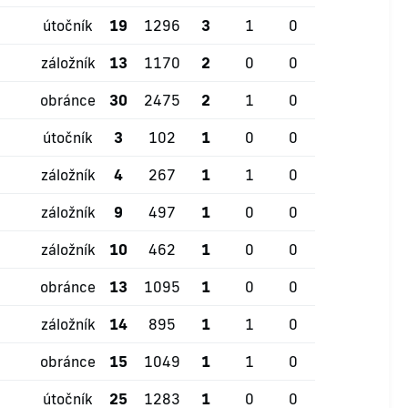
útočník
19
1296
3
1
0
záložník
13
1170
2
0
0
obránce
30
2475
2
1
0
útočník
3
102
1
0
0
záložník
4
267
1
1
0
záložník
9
497
1
0
0
záložník
10
462
1
0
0
obránce
13
1095
1
0
0
záložník
14
895
1
1
0
obránce
15
1049
1
1
0
útočník
25
1283
1
0
0