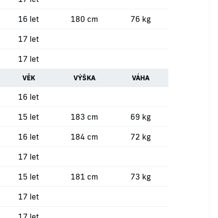
16 let
180 cm
76 kg
17 let
17 let
VĚK
VÝŠKA
VÁHA
16 let
15 let
183 cm
69 kg
16 let
184 cm
72 kg
17 let
15 let
181 cm
73 kg
17 let
17 let