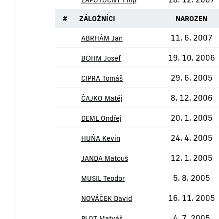
ZÁPOTOČNÝ Filip
#
ZÁLOŽNÍCI
NAROZEN
11. 6. 2007
ABRHÁM Jan
19. 10. 2006
BÖHM Josef
29. 6. 2005
CIPRA Tomáš
8. 12. 2006
ČAJKO Matěj
20. 1. 2005
DEML Ondřej
24. 4. 2005
HUŇA Kevin
12. 1. 2005
JANDA Matouš
5. 8. 2005
MUSIL Teodor
16. 11. 2005
NOVÁČEK David
4. 7. 2005
PLOT Matyáš