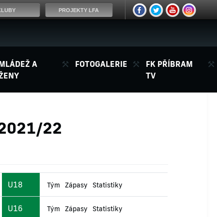
KLUBY
PROJEKTY LFA
MLÁDEŽ A
FOTOGALERIE
FK PŘÍBRAM
ŽENY
TV
 2021/22
U18
Tým
Zápasy
Statistiky
U16
Tým
Zápasy
Statistiky