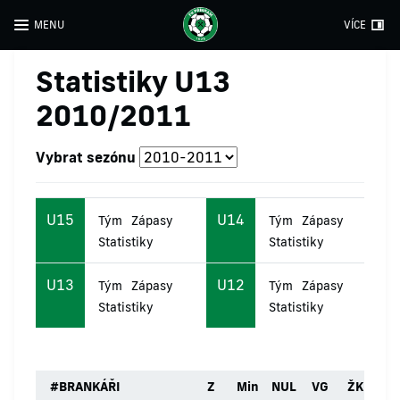
MENU
VÍCE
Statistiky U13
2010/2011
Vybrat sezónu
U15
U14
Tým
Zápasy
Tým
Zápasy
Statistiky
Statistiky
U13
U12
Tým
Zápasy
Tým
Zápasy
Statistiky
Statistiky
#
BRANKÁŘI
Z
Min
NUL
VG
ŽK
ČK