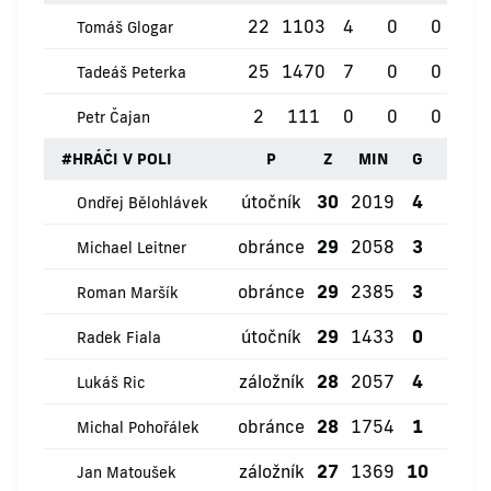
22
1103
4
0
0
0
Tomáš Glogar
25
1470
7
0
0
0
Tadeáš Peterka
2
111
0
0
0
0
Petr Čajan
#
HRÁČI V POLI
P
Z
MIN
G
ŽK
útočník
30
2019
4
0
Ondřej Bělohlávek
obránce
29
2058
3
2
Michael Leitner
obránce
29
2385
3
0
Roman Maršík
útočník
29
1433
0
0
Radek Fiala
záložník
28
2057
4
0
Lukáš Ric
obránce
28
1754
1
0
Michal Pohořálek
záložník
27
1369
10
0
Jan Matoušek