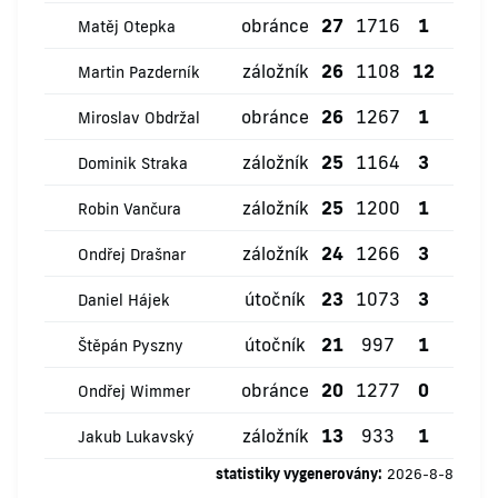
obránce
27
1716
1
0
Matěj Otepka
záložník
26
1108
12
0
Martin Pazderník
obránce
26
1267
1
0
Miroslav Obdržal
záložník
25
1164
3
1
Dominik Straka
záložník
25
1200
1
0
Robin Vančura
záložník
24
1266
3
0
Ondřej Drašnar
útočník
23
1073
3
0
Daniel Hájek
útočník
21
997
1
0
Štěpán Pyszny
obránce
20
1277
0
0
Ondřej Wimmer
záložník
13
933
1
0
Jakub Lukavský
statistiky vygenerovány:
2026-8-8