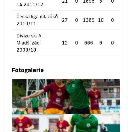
21
0
1695
5
0
0
14 2011/12
Česká liga ml. žáků
27
0
1369
10
0
0
2010/11
Divize sk. A -
Mladší žáci
12
0
666
6
0
0
2009/10
Fotogalerie