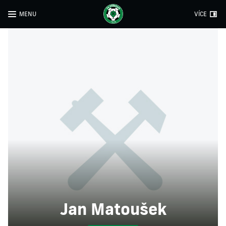
MENU
VÍCE
Jan Matoušek