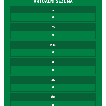
AKTUÁLNÍ SEZÓNA
Z
0
ZS
0
MIN.
0
G
0
ŽK
0
ČK
0