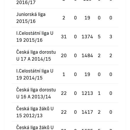
2016/17
Juniorská liga
2
0
19
0
0
0
2015/16
I.Celostátní liga U
31
0
1374
5
3
0
19 2015/16
Česká liga dorostu
20
0
1484
2
2
0
U 17 A 2014/15
I.Celostátní liga U
1
0
19
0
0
0
19 2014/15
Česká liga dorostu
22
0
1213
1
0
0
U 16 A 2013/14
Česká liga žáků U
22
0
1417
2
0
0
15 2012/13
Česká liga žáků U