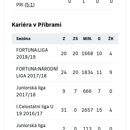
0
1
0
0
PRI (
5:1
)
Kariéra v Příbrami
Sezóna
Z
ZS
MIN.
G
ŽK
ČK
FORTUNA:LIGA
20
20
1668
10
4
0
2018/19
FORTUNA:NÁRODNÍ
24
20
1834
11
9
0
LIGA 2017/18
Juniorská liga
9
7
666
7
0
0
2017/18
I.Celostátní liga U
31
0
2657
15
4
1
19 2016/17
Juniorská liga
2
0
113
0
0
0