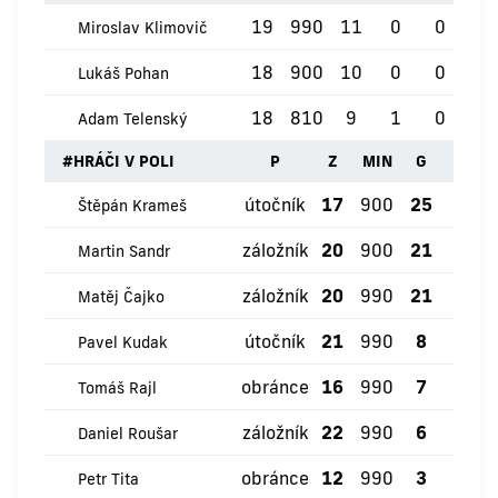
19
990
11
0
0
0
Miroslav Klimovič
18
900
10
0
0
0
Lukáš Pohan
18
810
9
1
0
0
Adam Telenský
#
HRÁČI V POLI
P
Z
MIN
G
ŽK
útočník
17
900
25
0
Štěpán Krameš
záložník
20
900
21
1
Martin Sandr
záložník
20
990
21
1
Matěj Čajko
útočník
21
990
8
1
Pavel Kudak
obránce
16
990
7
0
Tomáš Rajl
záložník
22
990
6
0
Daniel Roušar
obránce
12
990
3
0
Petr Tita