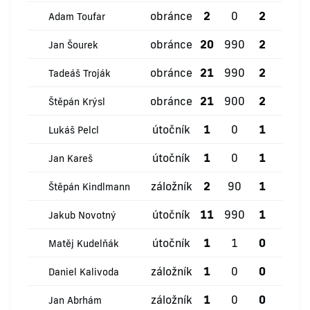
obránce
2
0
2
0
Adam Toufar
obránce
20
990
2
0
Jan Šourek
obránce
21
990
2
0
Tadeáš Troják
obránce
21
900
2
0
Štěpán Krýsl
útočník
1
0
1
0
Lukáš Pelcl
útočník
1
0
1
0
Jan Kareš
záložník
2
90
1
0
Štěpán Kindlmann
útočník
11
990
1
1
Jakub Novotný
útočník
1
1
0
0
Matěj Kudelňák
záložník
1
0
0
0
Daniel Kalivoda
záložník
1
0
0
0
Jan Abrhám