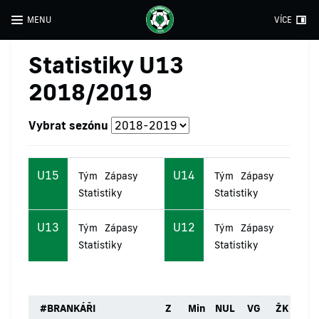
MENU
VÍCE
Statistiky U13
2018/2019
Vybrat sezónu
U15
U14
Tým
Zápasy
Tým
Zápasy
Statistiky
Statistiky
U13
U12
Tým
Zápasy
Tým
Zápasy
Statistiky
Statistiky
#
BRANKÁŘI
Z
Min
NUL
VG
ŽK
ČK