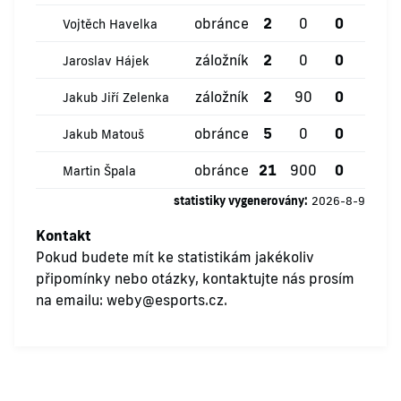
obránce
2
0
0
0
Vojtěch Havelka
záložník
2
0
0
0
Jaroslav Hájek
záložník
2
90
0
0
Jakub Jiří Zelenka
obránce
5
0
0
0
Jakub Matouš
obránce
21
900
0
0
Martin Špala
statistiky vygenerovány:
2026-8-9
Kontakt
Pokud budete mít ke statistikám jakékoliv
připomínky nebo otázky, kontaktujte nás prosím
na emailu:
weby@esports.cz
.