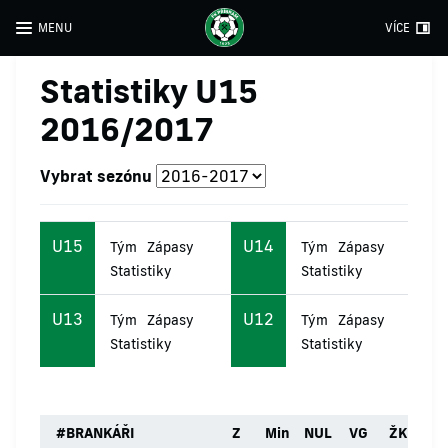
MENU
VÍCE
Statistiky U15
2016/2017
Vybrat sezónu
U15
U14
Tým
Zápasy
Tým
Zápasy
Statistiky
Statistiky
U13
U12
Tým
Zápasy
Tým
Zápasy
Statistiky
Statistiky
#
BRANKÁŘI
Z
Min
NUL
VG
ŽK
ČK