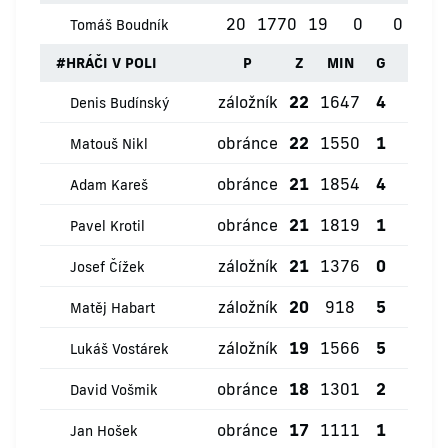
20
1770
19
0
0
1
Tomáš Boudník
#
HRÁČI V POLI
P
Z
MIN
G
ŽK
záložník
22
1647
4
0
Denis Budínský
obránce
22
1550
1
1
Matouš Nikl
obránce
21
1854
4
2
Adam Kareš
obránce
21
1819
1
1
Pavel Krotil
záložník
21
1376
0
0
Josef Čížek
záložník
20
918
5
0
Matěj Habart
záložník
19
1566
5
1
Lukáš Vostárek
obránce
18
1301
2
1
David Vošmik
obránce
17
1111
1
1
Jan Hošek