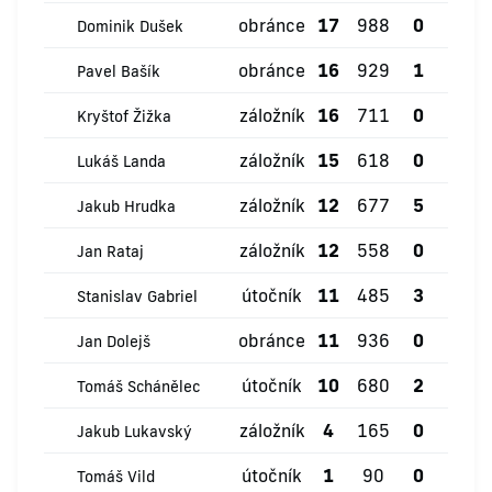
obránce
17
988
0
2
Dominik Dušek
obránce
16
929
1
1
Pavel Bašík
záložník
16
711
0
0
Kryštof Žižka
záložník
15
618
0
0
Lukáš Landa
záložník
12
677
5
0
Jakub Hrudka
záložník
12
558
0
0
Jan Rataj
útočník
11
485
3
0
Stanislav Gabriel
obránce
11
936
0
2
Jan Dolejš
útočník
10
680
2
0
Tomáš Schánělec
záložník
4
165
0
0
Jakub Lukavský
útočník
1
90
0
0
Tomáš Vild