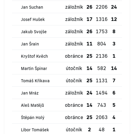
záložník
26
2206
24
1
Jan Suchan
záložník
17
1316
12
1
Josef Hušek
záložník
26
1753
8
1
Jakub Svojše
záložník
11
804
3
1
Jan Šrain
obránce
25
2136
1
1
Kryštof Kvěch
útočník
14
582
14
0
Martin Špinar
útočník
25
1131
7
0
Tomáš Křikava
záložník
24
1494
6
0
Jan Mráz
obránce
14
743
5
0
Aleš Matějů
obránce
25
2063
4
0
Štěpán Holý
útočník
2
48
1
0
Libor Tomášek