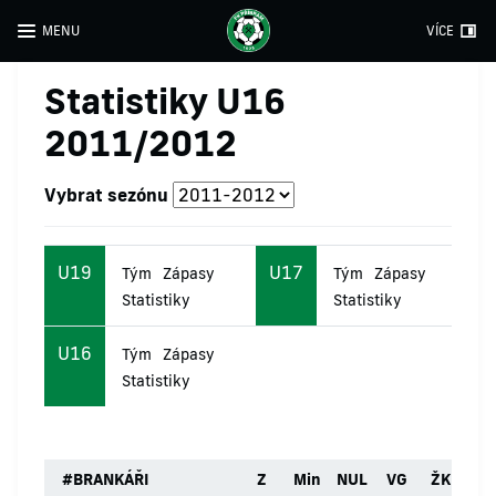
MENU
VÍCE
Statistiky U16
2011/2012
Vybrat sezónu
U19
U17
Tým
Zápasy
Tým
Zápasy
Statistiky
Statistiky
U16
Tým
Zápasy
Statistiky
#
BRANKÁŘI
Z
Min
NUL
VG
ŽK
ČK