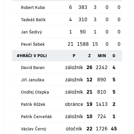
6
383
3
0
0
0
Robert Kuba
4
310
3
0
0
0
Tadeáš Balík
1
90
1
0
0
0
Jan Šedivý
21
1588
15
0
0
0
Pavel Šebek
#
HRÁČI V POLI
P
Z
MIN
G
ŽK
záložník
26
2242
4
4
David Baran
záložník
12
890
5
2
Jiří Januška
záložník
21
810
5
2
Ondřej Otepka
obránce
19
1413
2
2
Patrik Růžek
záložník
10
724
1
2
Patrik Červeňák
útočník
22
1726
45
1
Václav Černý