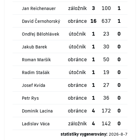
záložník
3
100
1
0
Jan Reichenauer
obránce
16
637
1
0
David Černohorský
útočník
1
23
0
0
Ondřej Bělohlávek
útočník
1
30
0
0
Jakub Barek
obránce
1
50
0
0
Roman Maršík
útočník
1
19
0
0
Radim Stašák
obránce
1
27
0
0
Josef Kvída
obránce
1
36
0
0
Petr Rys
obránce
4
172
0
0
Dominik Lacina
záložník
4
142
0
0
Ladislav Váca
statistiky vygenerovány:
2026-8-7