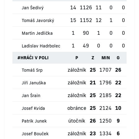
14
1126
11
0
0
0
Jan Šedivý
15
1152
12
1
0
0
Tomáš Javorský
1
90
1
0
0
0
Martin Jedlička
1
49
0
0
0
0
Ladislav Hadrbolec
#
HRÁČI V POLI
P
Z
MIN
G
ŽK
záložník
25
1707
26
0
Tomáš Srp
záložník
21
1796
22
1
Jiří Januška
záložník
25
2185
22
3
Jan Šrain
obránce
25
2124
10
1
Josef Kvída
útočník
26
1250
9
0
Patrik Junek
záložník
23
1334
6
0
Josef Bouček