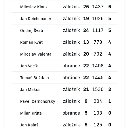
záložník
26
1437
6
0
Miloslav Klauz
záložník
19
1026
5
0
Jan Reichenauer
záložník
24
1117
5
0
Ondřej Šváb
záložník
13
779
4
0
Roman Květ
záložník
20
702
4
0
Miroslav Valenta
obránce
22
1408
4
0
Jan Vacík
obránce
22
1445
4
0
Tomáš Břížďala
záložník
21
1530
2
0
Jan Makoš
záložník
9
204
1
0
Pavel Černohorský
obránce
5
103
0
0
Milan Krůta
záložník
5
125
0
0
Jan Kalaš