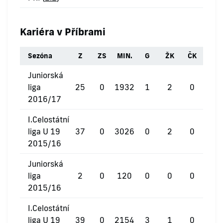
Kariéra v Příbrami
Sezóna
Z
ZS
MIN.
G
ŽK
ČK
Juniorská
liga
25
0
1932
1
2
0
2016/17
I.Celostátní
liga U 19
37
0
3026
0
2
0
2015/16
Juniorská
liga
2
0
120
0
0
0
2015/16
I.Celostátní
liga U 19
39
0
2154
3
1
0