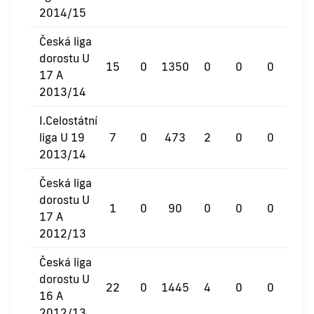
2014/15
Česká liga
dorostu U
15
0
1350
0
0
0
17 A
2013/14
I.Celostátní
liga U 19
7
0
473
2
0
0
2013/14
Česká liga
dorostu U
1
0
90
0
0
0
17 A
2012/13
Česká liga
dorostu U
22
0
1445
4
0
0
16 A
2012/13