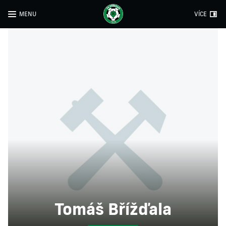
MENU
VÍCE
Tomáš Břížďala