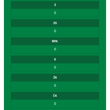
Z
0
ZS
0
MIN.
0
G
0
ŽK
0
ČK
0