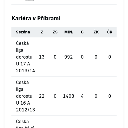
Kariéra v Příbrami
Sezóna
Z
ZS
MIN.
G
ŽK
ČK
Česká
liga
dorostu
13
0
992
0
0
0
U 17 A
2013/14
Česká
liga
dorostu
22
0
1408
4
0
0
U 16 A
2012/13
Česká