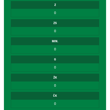
Z
0
ZS
0
MIN.
0
G
0
ŽK
0
ČK
0