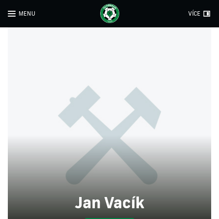
MENU
VÍCE
Jan Vacík