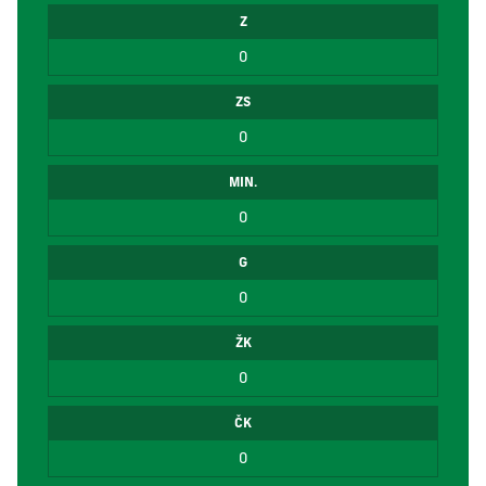
Z
0
ZS
0
MIN.
0
G
0
ŽK
0
ČK
0