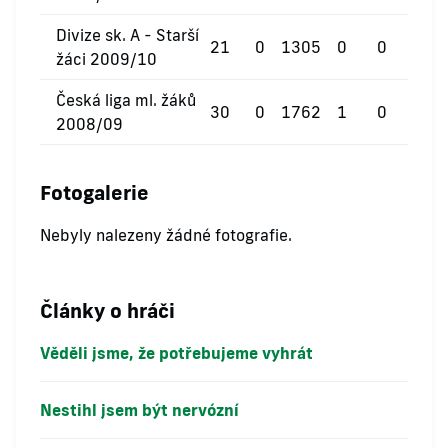
Divize sk. A - Starší
21
0
1305
0
0
0
žáci 2009/10
Česká liga ml. žáků
30
0
1762
1
0
0
2008/09
Fotogalerie
Nebyly nalezeny žádné fotografie.
Články o hráči
Věděli jsme, že potřebujeme vyhrát
Nestihl jsem být nervózní