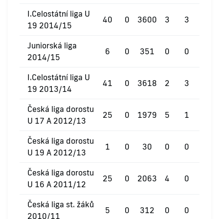
I.Celostátní liga U
40
0
3600
3
3
0
19 2014/15
Juniorská liga
6
0
351
0
0
0
2014/15
I.Celostátní liga U
41
0
3618
2
3
0
19 2013/14
Česká liga dorostu
25
0
1979
5
1
0
U 17 A 2012/13
Česká liga dorostu
1
0
30
0
0
0
U 19 A 2012/13
Česká liga dorostu
25
0
2063
4
0
0
U 16 A 2011/12
Česká liga st. žáků
5
0
312
0
0
0
2010/11