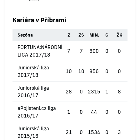
Kariéra v Příbrami
Sezóna
Z
ZS
MIN.
G
ŽK
ČK
FORTUNA:NÁRODNÍ
7
7
600
0
0
0
LIGA 2017/18
Juniorská liga
10
10
856
0
0
0
2017/18
Juniorská liga
28
0
2315
1
8
1
2016/17
ePojisteni.cz liga
1
0
44
0
0
0
2016/17
Juniorská liga
21
0
1534
0
3
0
2015/16