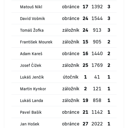
obránce
17
1392
3
0
Matouš Nikl
obránce
24
1544
3
0
David Vošmik
záložník
24
913
3
0
Tomáš Žofka
záložník
15
905
2
0
František Mourek
obránce
16
1440
2
0
Adam Kareš
záložník
25
1769
2
0
Josef Čížek
útočník
1
41
1
0
Lukáš Jenčík
záložník
2
121
1
0
Martin Kynkor
záložník
19
858
1
0
Lukáš Landa
obránce
21
1142
1
0
Pavel Bašík
obránce
27
2022
1
0
Jan Hošek