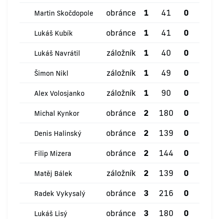
obránce
1
41
0
0
Martin Skočdopole
obránce
1
41
0
0
Lukáš Kubík
záložník
1
40
0
0
Lukáš Navrátil
záložník
1
49
0
0
Šimon Nikl
záložník
1
90
0
0
Alex Volosjanko
obránce
2
180
0
0
Michal Kynkor
obránce
2
139
0
0
Denis Halinský
obránce
2
144
0
0
Filip Mizera
záložník
2
139
0
0
Matěj Bálek
obránce
3
216
0
0
Radek Vykysalý
obránce
3
180
0
0
Lukáš Lisý