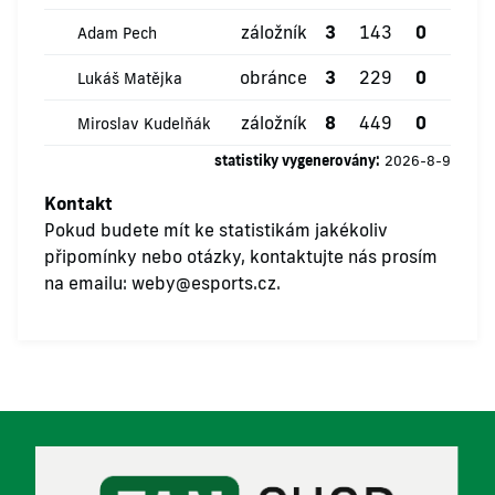
záložník
3
143
0
0
Adam Pech
obránce
3
229
0
0
Lukáš Matějka
záložník
8
449
0
0
Miroslav Kudelňák
statistiky vygenerovány:
2026-8-9
Kontakt
Pokud budete mít ke statistikám jakékoliv
připomínky nebo otázky, kontaktujte nás prosím
na emailu:
weby@esports.cz
.