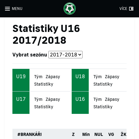
MENU
VÍCE
Statistiky U16
2017/2018
Vybrat sezónu
U19
U18
Tým
Zápasy
Tým
Zápasy
Statistiky
Statistiky
U17
U16
Tým
Zápasy
Tým
Zápasy
Statistiky
Statistiky
#
BRANKÁŘI
Z
Min
NUL
VG
ŽK
ČK