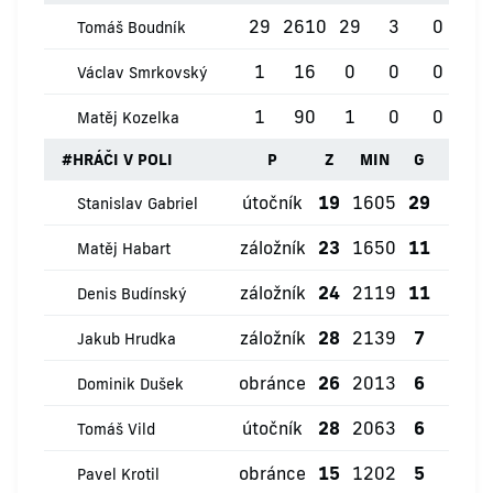
29
2610
29
3
0
0
Tomáš Boudník
1
16
0
0
0
0
Václav Smrkovský
1
90
1
0
0
0
Matěj Kozelka
#
HRÁČI V POLI
P
Z
MIN
G
ŽK
útočník
19
1605
29
0
Stanislav Gabriel
záložník
23
1650
11
0
Matěj Habart
záložník
24
2119
11
0
Denis Budínský
záložník
28
2139
7
0
Jakub Hrudka
obránce
26
2013
6
0
Dominik Dušek
útočník
28
2063
6
0
Tomáš Vild
obránce
15
1202
5
0
Pavel Krotil