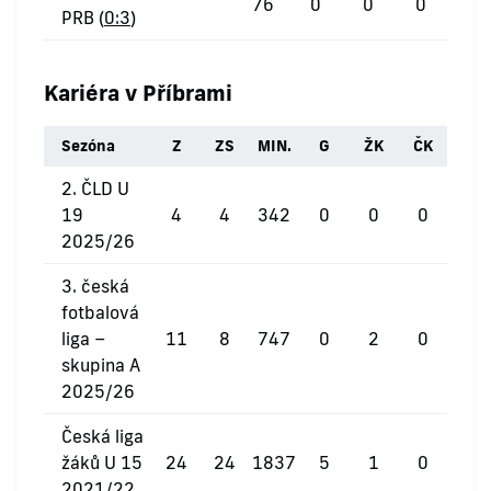
76
0
0
0
PRB (
0:3
)
Kariéra v Příbrami
Sezóna
Z
ZS
MIN.
G
ŽK
ČK
2. ČLD U
19
4
4
342
0
0
0
2025/26
3. česká
fotbalová
liga –
11
8
747
0
2
0
skupina A
2025/26
Česká liga
žáků U 15
24
24
1837
5
1
0
2021/22