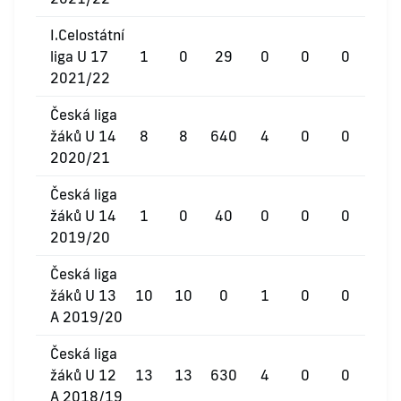
I.Celostátní
liga U 17
1
0
29
0
0
0
2021/22
Česká liga
žáků U 14
8
8
640
4
0
0
2020/21
Česká liga
žáků U 14
1
0
40
0
0
0
2019/20
Česká liga
žáků U 13
10
10
0
1
0
0
A 2019/20
Česká liga
žáků U 12
13
13
630
4
0
0
A 2018/19