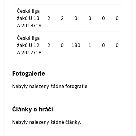
Česká liga
žáků U 13
2
2
0
0
0
0
A 2018/19
Česká liga
žáků U 12
2
0
180
1
0
0
A 2017/18
Fotogalerie
Nebyly nalezeny žádné fotografie.
Články o hráči
Nebyly nalezeny žádné články.