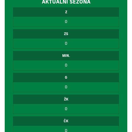
AKTUÁLNÍ SEZÓNA
Z
0
ZS
0
MIN.
0
G
0
ŽK
0
ČK
0