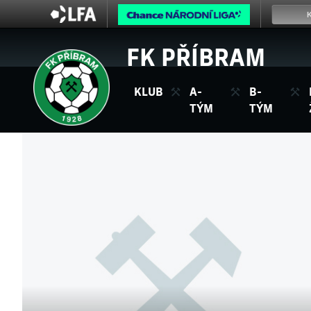
FK PŘÍBRAM
KLUB
A-
B-
TÝM
TÝM