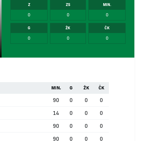
Z
ZS
MIN.
0
0
0
G
ŽK
ČK
0
0
0
MIN.
G
ŽK
ČK
90
0
0
0
14
0
0
0
90
0
0
0
90
0
0
0