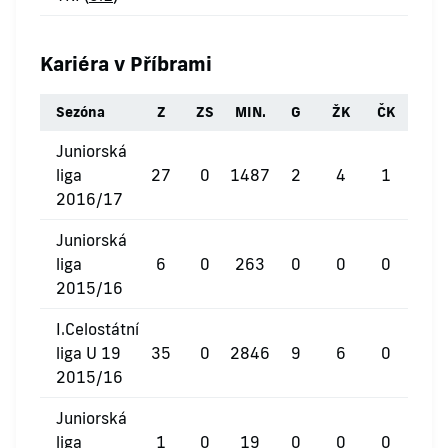
Kariéra v Příbrami
Sezóna
Z
ZS
MIN.
G
ŽK
ČK
Juniorská
liga
27
0
1487
2
4
1
2016/17
Juniorská
liga
6
0
263
0
0
0
2015/16
I.Celostátní
liga U 19
35
0
2846
9
6
0
2015/16
Juniorská
liga
1
0
19
0
0
0