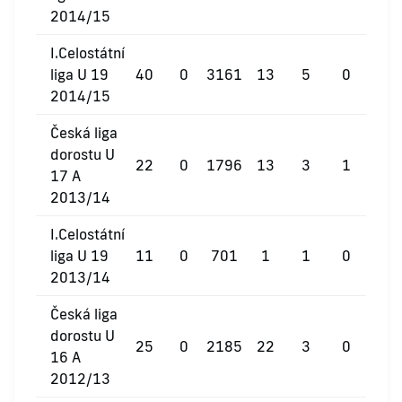
2014/15
I.Celostátní
liga U 19
40
0
3161
13
5
0
2014/15
Česká liga
dorostu U
22
0
1796
13
3
1
17 A
2013/14
I.Celostátní
liga U 19
11
0
701
1
1
0
2013/14
Česká liga
dorostu U
25
0
2185
22
3
0
16 A
2012/13