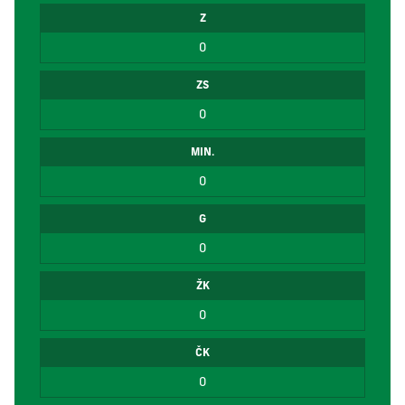
Z
0
ZS
0
MIN.
0
G
0
ŽK
0
ČK
0