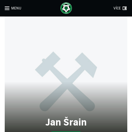
MENU
VÍCE
Jan Šrain