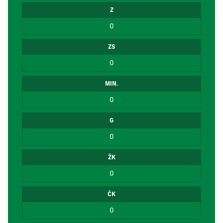
Z
0
ZS
0
MIN.
0
G
0
ŽK
0
ČK
0