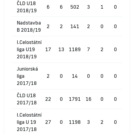
ČLD U18
6
6
502
3
1
0
2018/19
Nadstavba
2
2
141
2
0
0
B 2018/19
I.Celostátní
liga U19
17
13
1189
7
2
0
2018/19
Juniorská
liga
2
0
14
0
0
0
2017/18
ČLD U18
22
0
1791
16
0
0
2017/18
I.Celostátní
liga U 19
27
0
1198
3
2
0
2017/18