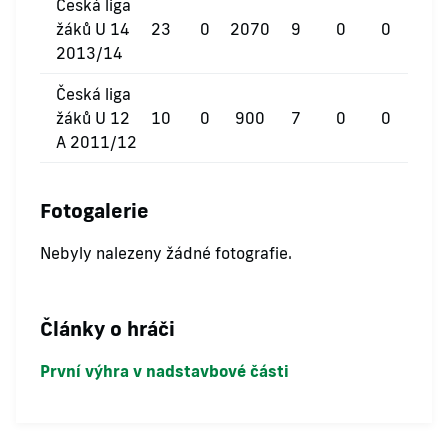
Česká liga
žáků U 14
23
0
2070
9
0
0
2013/14
Česká liga
žáků U 12
10
0
900
7
0
0
A 2011/12
Fotogalerie
Nebyly nalezeny žádné fotografie.
Články o hráči
První výhra v nadstavbové části