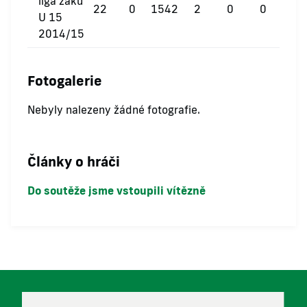
liga žáků
22
0
1542
2
0
0
U 15
2014/15
Fotogalerie
Nebyly nalezeny žádné fotografie.
Články o hráči
Do soutěže jsme vstoupili vítězně