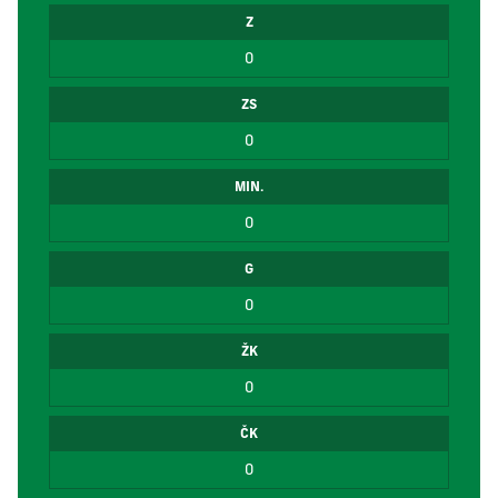
Z
0
ZS
0
MIN.
0
G
0
ŽK
0
ČK
0