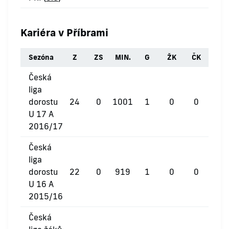
Kariéra v Příbrami
Sezóna
Z
ZS
MIN.
G
ŽK
ČK
Česká
liga
dorostu
24
0
1001
1
0
0
U 17 A
2016/17
Česká
liga
dorostu
22
0
919
1
0
0
U 16 A
2015/16
Česká