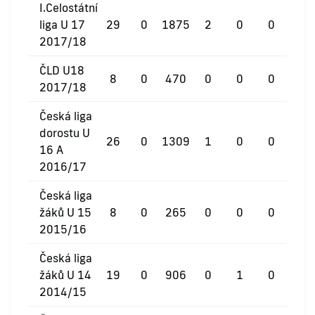
I.Celostátní
liga U 17
29
0
1875
2
0
0
2017/18
ČLD U18
8
0
470
0
0
0
2017/18
Česká liga
dorostu U
26
0
1309
1
0
0
16 A
2016/17
Česká liga
žáků U 15
8
0
265
0
0
0
2015/16
Česká liga
žáků U 14
19
0
906
0
1
0
2014/15