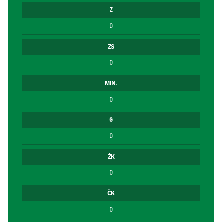
Z
0
ZS
0
MIN.
0
G
0
ŽK
0
ČK
0