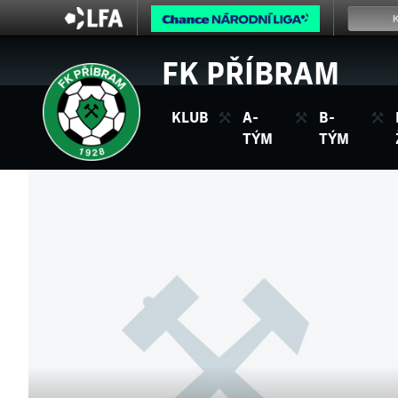
FK PŘÍBRAM
KLUB
A-
B-
TÝM
TÝM