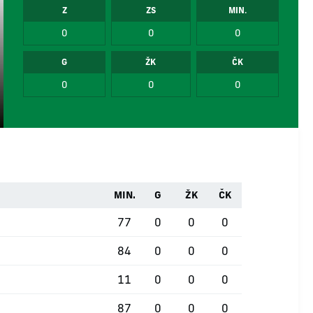
Z
ZS
MIN.
0
0
0
G
ŽK
ČK
0
0
0
MIN.
G
ŽK
ČK
77
0
0
0
84
0
0
0
11
0
0
0
87
0
0
0