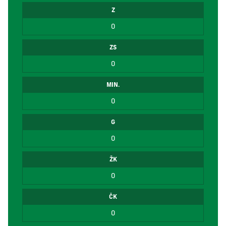
Z
0
ZS
0
MIN.
0
G
0
ŽK
0
ČK
0