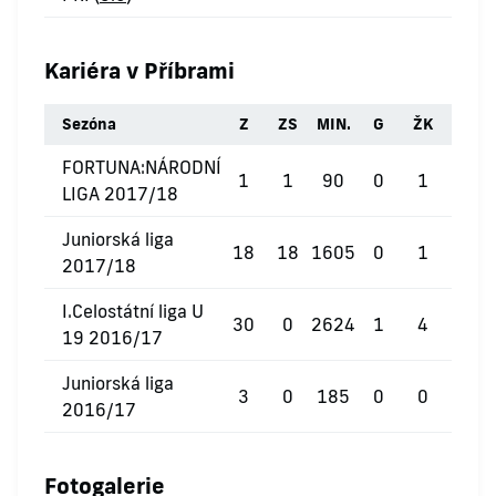
Kariéra v Příbrami
Sezóna
Z
ZS
MIN.
G
ŽK
ČK
FORTUNA:NÁRODNÍ
1
1
90
0
1
0
LIGA 2017/18
Juniorská liga
18
18
1605
0
1
0
2017/18
I.Celostátní liga U
30
0
2624
1
4
0
19 2016/17
Juniorská liga
3
0
185
0
0
0
2016/17
Fotogalerie