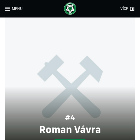
MENU
VÍCE
#4
Roman Vávra