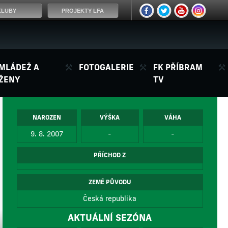
KLUBY
PROJEKTY LFA
MLÁDEŽ A
FOTOGALERIE
FK PŘÍBRAM
ŽENY
TV
NAROZEN
VÝŠKA
VÁHA
9. 8. 2007
-
-
PŘÍCHOD Z
ZEMĚ PŮVODU
Česká republika
AKTUÁLNÍ SEZÓNA