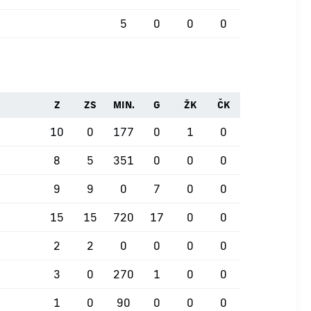
5
0
0
0
Z
ZS
MIN.
G
ŽK
ČK
10
0
177
0
1
0
8
5
351
0
0
0
9
9
0
7
0
0
15
15
720
17
0
0
2
2
0
0
0
0
3
0
270
1
0
0
1
0
90
0
0
0