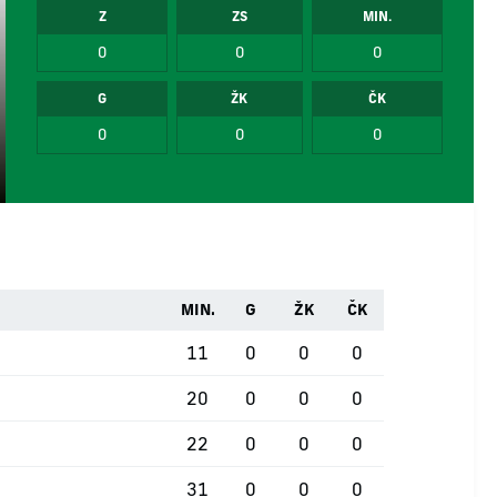
Z
ZS
MIN.
0
0
0
G
ŽK
ČK
0
0
0
MIN.
G
ŽK
ČK
11
0
0
0
20
0
0
0
22
0
0
0
31
0
0
0