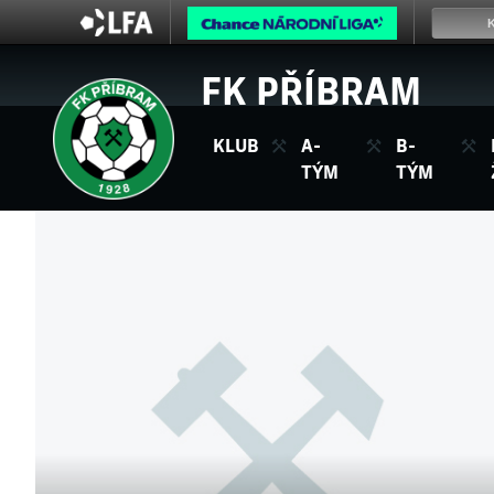
FK PŘÍBRAM
KLUB
A-
B-
TÝM
TÝM