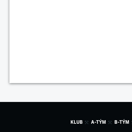
KLUB
A-TÝM
B-TÝM