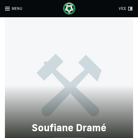
MENU
VÍCE
Soufiane Dramé