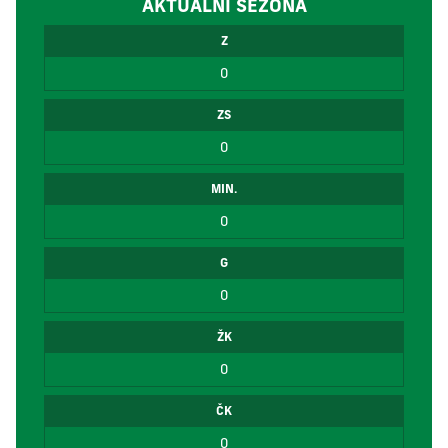
AKTUÁLNÍ SEZÓNA
Z
0
ZS
0
MIN.
0
G
0
ŽK
0
ČK
0