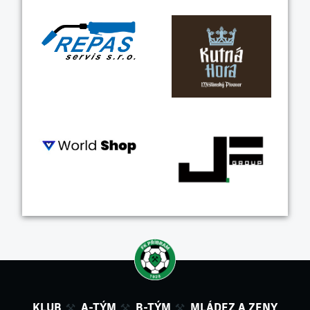
KLUB
A-TÝM
B-TÝM
MLÁDEZ A ZENY