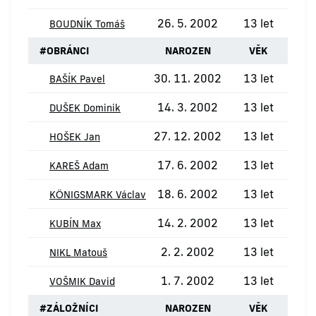
26. 5. 2002
13 let
BOUDNÍK Tomáš
#
OBRÁNCI
NAROZEN
VĚK
30. 11. 2002
13 let
BAŠÍK Pavel
14. 3. 2002
13 let
DUŠEK Dominik
27. 12. 2002
13 let
HOŠEK Jan
17. 6. 2002
13 let
KAREŠ Adam
18. 6. 2002
13 let
KÖNIGSMARK Václav
14. 2. 2002
13 let
KUBÍN Max
2. 2. 2002
13 let
NIKL Matouš
1. 7. 2002
13 let
VOŠMIK David
#
ZÁLOŽNÍCI
NAROZEN
VĚK