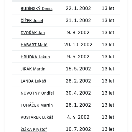
22. 1. 2002
13 let
1
BUDÍNSKÝ Denis
31. 1. 2002
13 let
ČÍŽEK Josef
9. 8. 2002
13 let
DVOŘÁK Jan
20. 10. 2002
13 let
HABART Matěj
9. 5. 2002
13 let
HRUDKA Jakub
15. 5. 2002
13 let
JIRÁK Martin
28. 2. 2002
13 let
LANDA Lukáš
30. 4. 2002
13 let
NOVOTNÝ Ondřej
26. 1. 2002
13 let
TUHÁČEK Martin
4. 4. 2002
13 let
VOSTÁREK Lukáš
10. 7. 2002
13 let
ŽIŽKA Kryštof