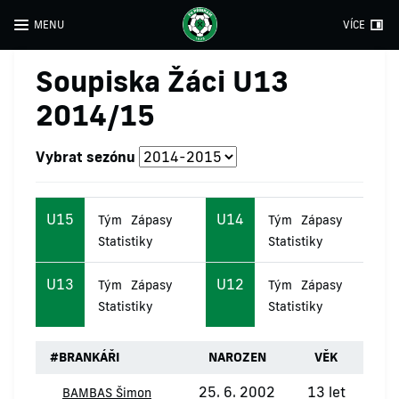
MENU
VÍCE
Soupiska Žáci U13
2014/15
Vybrat sezónu
U15
U14
Tým
Zápasy
Tým
Zápasy
Statistiky
Statistiky
U13
U12
Tým
Zápasy
Tým
Zápasy
Statistiky
Statistiky
#
BRANKÁŘI
NAROZEN
VĚK
25. 6. 2002
13 let
BAMBAS Šimon