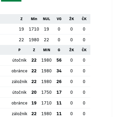
Z
Min
NUL
VG
ŽK
ČK
19
1710
19
0
0
0
22
1980
22
0
0
0
P
Z
MIN
G
ŽK
ČK
útočník
22
1980
56
0
0
obránce
22
1980
34
0
0
záložník
22
1980
26
0
0
útočník
20
1750
17
0
0
obránce
19
1710
11
0
0
záložník
22
1980
11
0
0