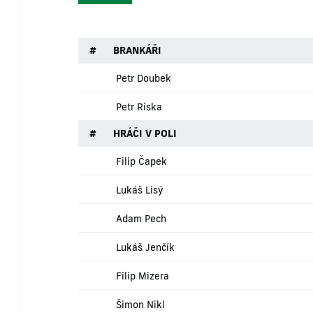
#
BRANKÁŘI
Petr Doubek
Petr Riska
#
HRÁČI V POLI
Filip Čapek
Lukáš Lisý
Adam Pech
Lukáš Jenčík
Filip Mizera
Šimon Nikl