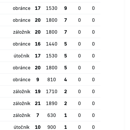
obránce
17
1530
9
0
0
obránce
20
1800
7
0
0
záložník
20
1800
7
0
0
obránce
16
1440
5
0
0
útočník
17
1530
5
0
0
obránce
20
1800
5
0
0
obránce
9
810
4
0
0
záložník
19
1710
2
0
0
záložník
21
1890
2
0
0
záložník
7
630
1
0
0
útočník
10
900
1
0
0