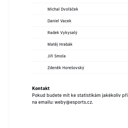
Michal Dvořáček
Daniel Vacek
Radek Vykysalý
Matěj Hrabák
Jiří Smola
Zdeněk Horešovský
Kontakt
Pokud budete mít ke statistikám jakékoliv př
na emailu:
weby@esports.cz
.