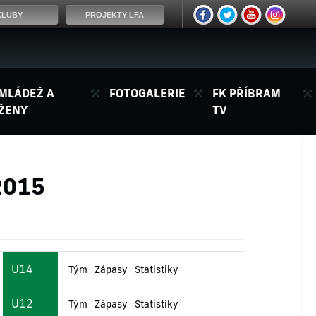
KLUBY
PROJEKTY LFA
MLÁDEŽ A
FOTOGALERIE
FK PŘÍBRAM
ŽENY
TV
2015
U14
Tým
Zápasy
Statistiky
U12
Tým
Zápasy
Statistiky