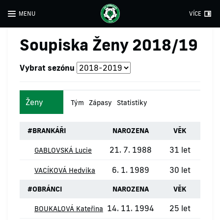
MENU
VÍCE
Soupiska Ženy 2018/19
Vybrat sezónu
Ženy
Tým
Zápasy
Statistiky
#
BRANKÁŘI
NAROZENA
VĚK
21. 7. 1988
31 let
GABLOVSKÁ Lucie
6. 1. 1989
30 let
VACÍKOVÁ Hedvika
#
OBRÁNCI
NAROZENA
VĚK
14. 11. 1994
25 let
BOUKALOVÁ Kateřina