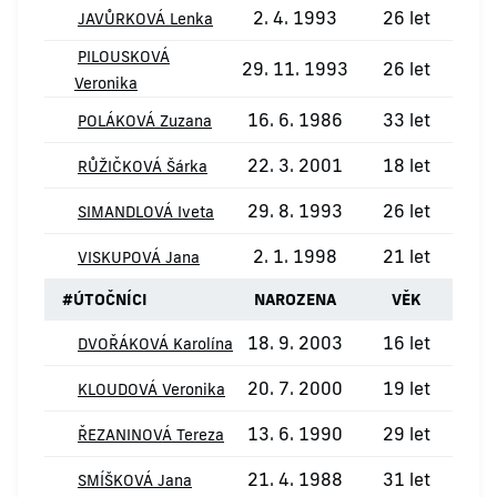
2. 4. 1993
26 let
JAVŮRKOVÁ Lenka
PILOUSKOVÁ
29. 11. 1993
26 let
Veronika
16. 6. 1986
33 let
POLÁKOVÁ Zuzana
22. 3. 2001
18 let
RŮŽIČKOVÁ Šárka
29. 8. 1993
26 let
SIMANDLOVÁ Iveta
2. 1. 1998
21 let
VISKUPOVÁ Jana
#
ÚTOČNÍCI
NAROZENA
VĚK
18. 9. 2003
16 let
DVOŘÁKOVÁ Karolína
20. 7. 2000
19 let
KLOUDOVÁ Veronika
13. 6. 1990
29 let
ŘEZANINOVÁ Tereza
21. 4. 1988
31 let
SMÍŠKOVÁ Jana