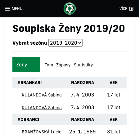
MENU
VÍCE
Soupiska Ženy 2019/20
Vybrat sezónu
Ženy
Tým
Zápasy
Statistiky
#
BRANKÁŘI
NAROZENA
VĚK
7. 4. 2003
17 let
KULANDOVÁ Sabina
7. 4. 2003
17 let
KULANDOVÁ Sabina
#
OBRÁNCI
NAROZENA
VĚK
25. 1. 1989
31 let
BRANŽOVSKÁ Lucie